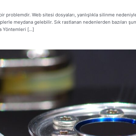
r problemdir. Web sitesi dosyaları, yanlışlıkla silinme nedeniyle
plerle meydana gelebilir. Sık rastlanan nedenlerden bazıları şunl
ma Yöntemleri […]