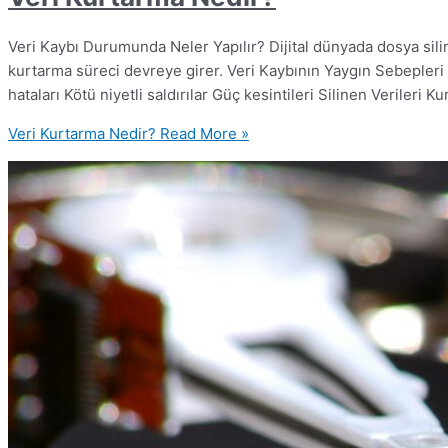
Veri Kaybı Durumunda Neler Yapılır? Dijital dünyada dosya silin
kurtarma süreci devreye girer. Veri Kaybının Yaygın Sebepleri N
hataları Kötü niyetli saldırılar Güç kesintileri Silinen Verileri K
Veri Kurtarma Nedir?
Read More »