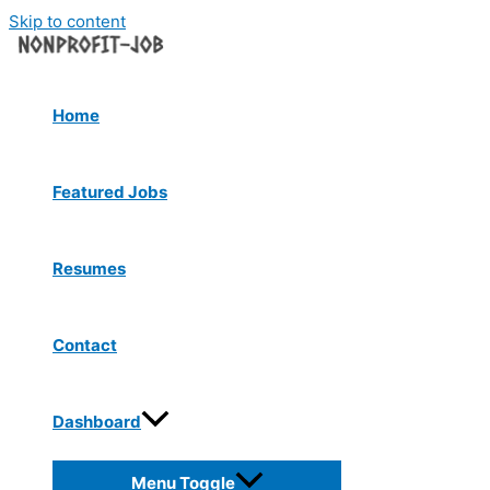
Skip to content
Home
Featured Jobs
Resumes
Contact
Dashboard
Menu Toggle