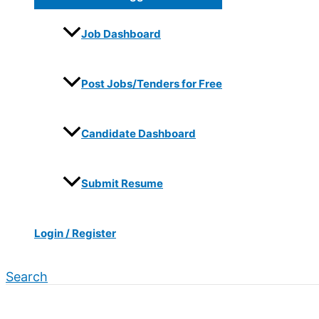
Job Dashboard
Post Jobs/Tenders for Free
Candidate Dashboard
Submit Resume
Login / Register
Search