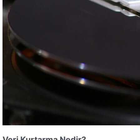
Veri Kurtarma Nedir?